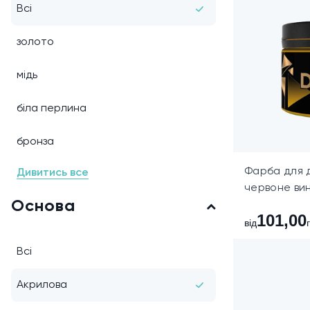
Всі
золото
мідь
біла перлина
бронза
Фарба для 
Дивитись все
червоне вин
Основа
101,00
від
Всі
Акрилова