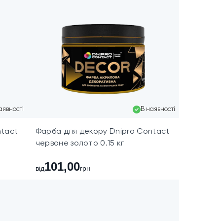
аявності
В наявності
ntact
Фарба для декору Dnipro Contact
червоне золото 0.15 кг
101,00
від
грн