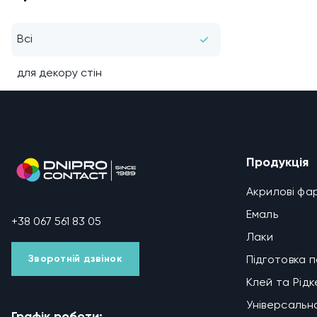
Всі
для декору стін
Продукція
Акрилові фа
Емаль
+38 067 561 83 05
Лаки
Зворотній дзвінок
Підготовка 
Клей та Рід
Універсальн