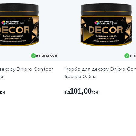
В наявності
В н
декору Dnipro Contact
Фарба для декору Dnipro Co
кг
бронза 0.15 кг
101,00
грн
від
грн