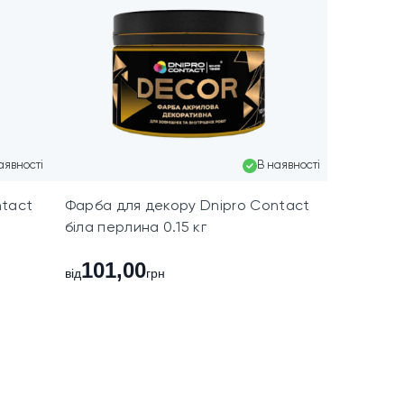
аявності
В наявності
ntact
Фарба для декору Dnipro Contact
біла перлина 0.15 кг
101,00
від
грн