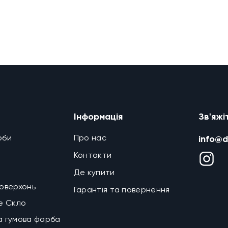
Інформація
Зв'яжі
рби
Про нас
info@d
Контакти
Де купити
поверхонь
Гарантія та повернення
ке Скло
а гумова фарба