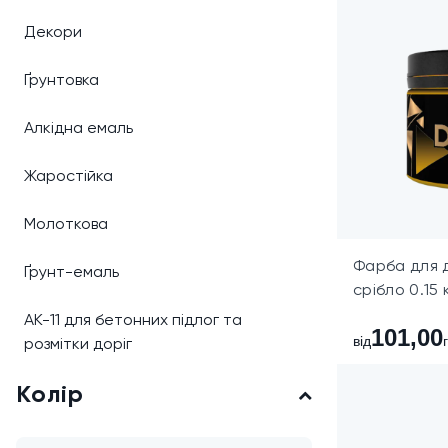
Декори
Ґрунтовка
Алкідна емаль
Жаростійка
Молоткова
Фарба для 
Ґрунт-емаль
срібло 0.15 
АК-11 для бетонних підлог та
101,00
від
розмітки доріг
Колір