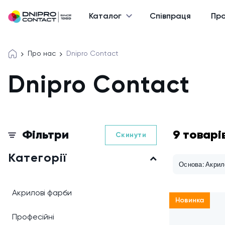
Каталог
Співпраця
Про
Про нас
Dnipro Contact
Dnipro Contact
Фільтри
9 товарі
Скинути
Категорії
Основа: Акрил
Акрилові фарби
Новинка
Професійні