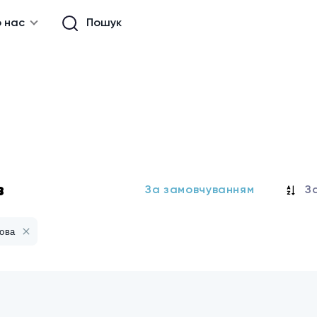
 нас
Пошук
в
За замовчуванням
З
ова