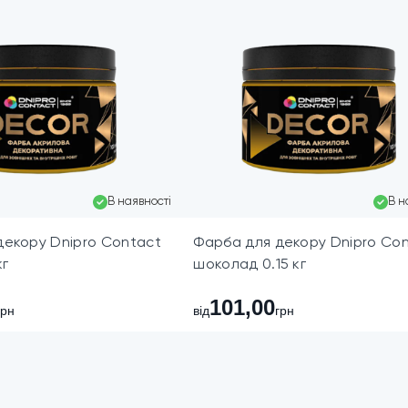
В наявності
В н
декору Dnipro Contact
Фарба для декору Dnipro Co
кг
шоколад 0.15 кг
101,00
грн
від
грн