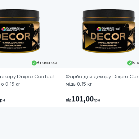
В наявності
В н
декору Dnipro Contact
Фарба для декору Dnipro Co
о 0.15 кг
мідь 0.15 кг
101,00
грн
від
грн