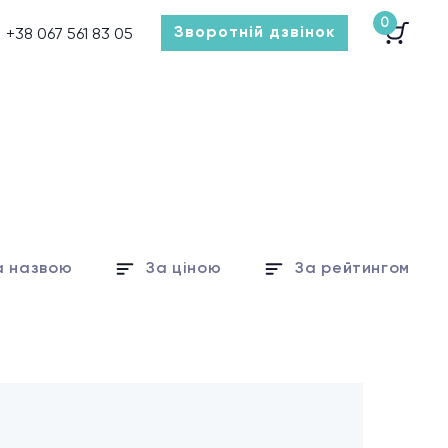
0
Зворотній дзвінок
+38 067 561 83 05
а назвою
За ціною
За рейтингом