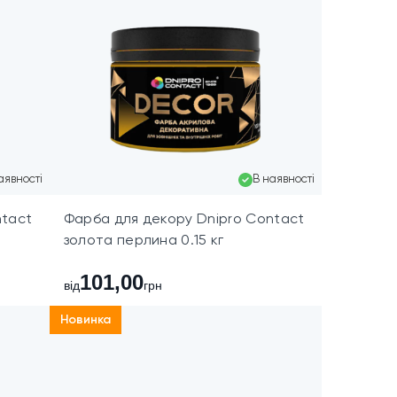
аявності
В наявності
ntact
Фарба для декору Dnipro Contact
золота перлина 0.15 кг
101,00
від
грн
Новинка