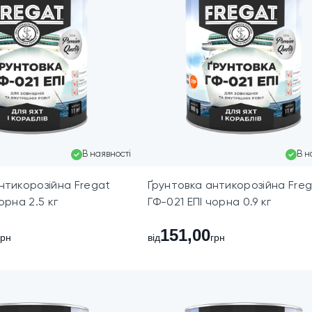
В наявності
В н
нтикорозійна Fregat
Ґрунтовка антикорозійна Fre
орна 2.5 кг
ГФ-021 ЕПІ чорна 0.9 кг
151,00
грн
від
грн