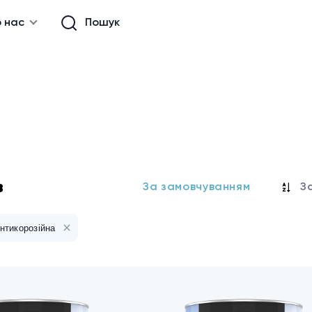
 нас
Пошук
в
За замовчуванням
З
антикорозійна