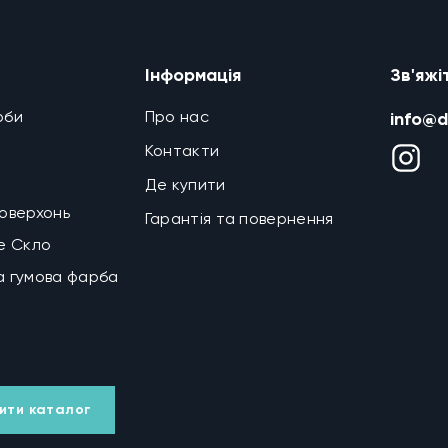
Інформація
Зв'яжі
рби
Про нас
info@d
Контакти
Де купити
поверхонь
Гарантія та повернення
ке Скло
а гумова фарба
ити каталог