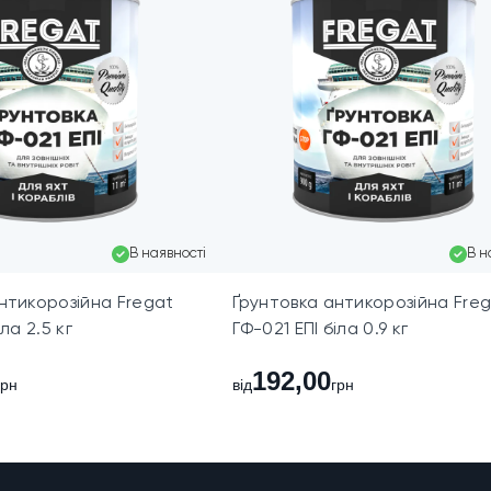
В наявності
В н
нтикорозійна Fregat
Ґрунтовка антикорозійна Fre
іла 2.5 кг
ГФ-021 ЕПІ біла 0.9 кг
192,00
грн
від
грн