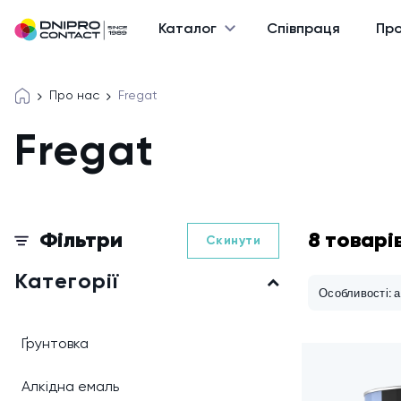
Каталог
Співпраця
Про
Про нас
Fregat
Fregat
Фільтри
8 товарі
Скинути
Категорії
Особливості: 
Ґрунтовка
Алкідна емаль