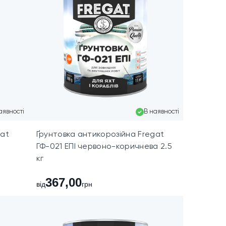
аявності
В наявності
gat
Ґрунтовка антикорозійна Fregat
ГФ-021 ЕПІ червоно-коричнева 2.5
кг
367,00
від
грн