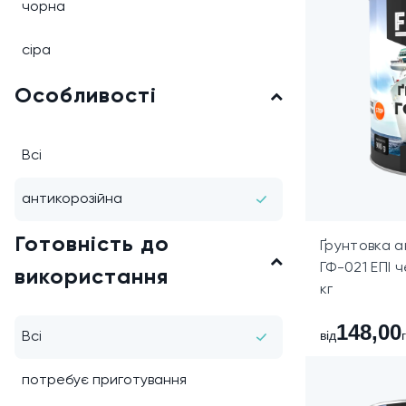
чорна
сіра
Особливості
Всі
антикорозійна
Готовність до
Ґрунтовка а
ГФ-021 ЕПІ 
використання
кг
148,00
від
Всі
потребує приготування