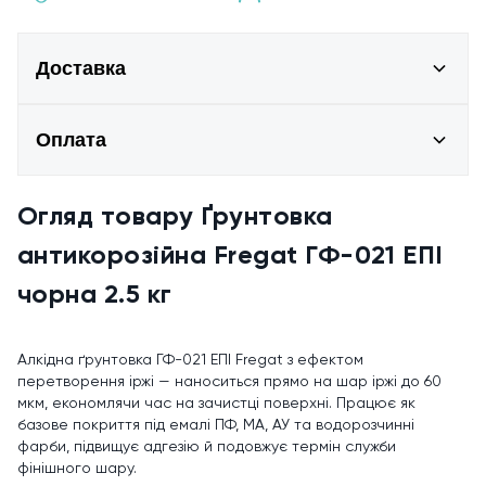
Доставка
Оплата
Огляд товару Ґрунтовка
антикорозійна Fregat ГФ-021 ЕПІ
чорна 2.5 кг
Алкідна ґрунтовка ГФ-021 ЕПІ Fregat з ефектом
перетворення іржі — наноситься прямо на шар іржі до 60
мкм, економлячи час на зачистці поверхні. Працює як
базове покриття під емалі ПФ, МА, АУ та водорозчинні
фарби, підвищує адгезію й подовжує термін служби
фінішного шару.