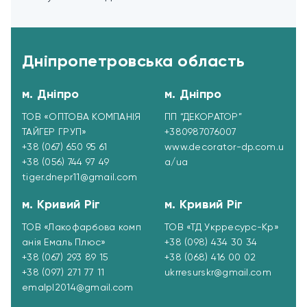
Дніпропетровська область
м. Дніпро
м. Дніпро
ТОВ «ОПТОВА КОМПАНІЯ
ПП “ДЕКОРАТОР”
ТАЙГЕР ГРУП»
+380987076007
+38 (067) 650 95 61
www.decorator-dp.com.u
+38 (056) 744 97 49
a/ua
tiger.dnepr11@gmail.com
м. Кривий Ріг
м. Кривий Ріг
ТОВ «Лакофарбова комп
ТОВ «ТД Укрресурc-Кр»
анія Емаль Плюс»
+38 (098) 434 30 34
+38 (067) 293 89 15
+38 (068) 416 00 02
+38 (097) 271 77 11
ukrresurskr@gmail.com
emalpl2014@gmail.com