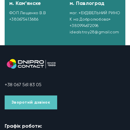
м. Кам’янске
м. Павлоград
ФОП Лещенко В.В
маг. «БУДІВЕЛЬНИЙ РИНО
+380675413686
К на Добролюбова»
+380994672096
idealstroy28@gmail.com
+38 067 561 83 05
Зворотній дзвінок
Графік роботи: