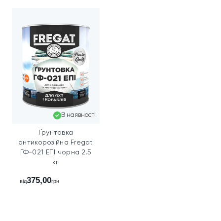
В наявності
Ґрунтовка
антикорозійна Fregat
ГФ-021 ЕПІ чорна 2.5
кг
375,00
від
грн