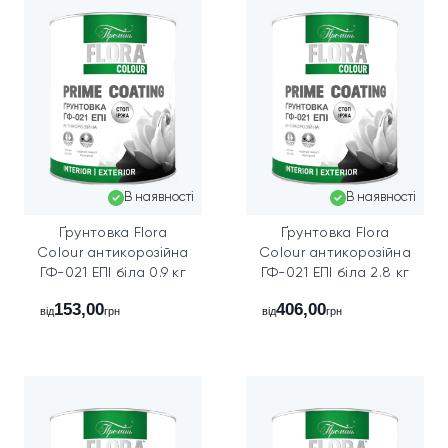
Застереження
Містить органічні розчинники. Працюйте у провітрюваному
приміщенні, використовуйте засоби індивідуального захисту.
Зберігайте у закритій тарі подалі від відкритого вогню.
В наявності
В наявності
Ґрунтовка Flora
Ґрунтовка Flora
Colour антикорозійна
Colour антикорозійна
ГФ-021 ЕПІ біла 0.9 кг
ГФ-021 ЕПІ біла 2.8 кг
153,00
406,00
від
грн
від
грн