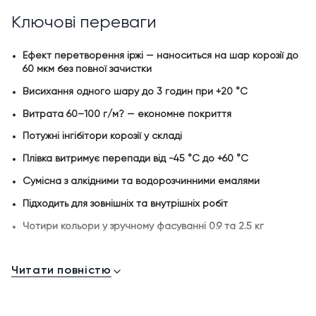
Ключові переваги
Ефект перетворення іржі — наноситься на шар корозії до
60 мкм без повної зачистки
Висихання одного шару до 3 годин при +20 °C
Витрата 60–100 г/м? — економне покриття
Потужні інгібітори корозії у складі
Плівка витримує перепади від -45 °C до +60 °C
Сумісна з алкідними та водорозчинними емалями
Підходить для зовнішніх та внутрішніх робіт
Чотири кольори у зручному фасуванні 0.9 та 2.5 кг
Для яких поверхонь
Читати повністю
Металеві поверхні з наявною корозією (шар іржі до 60
мкм)