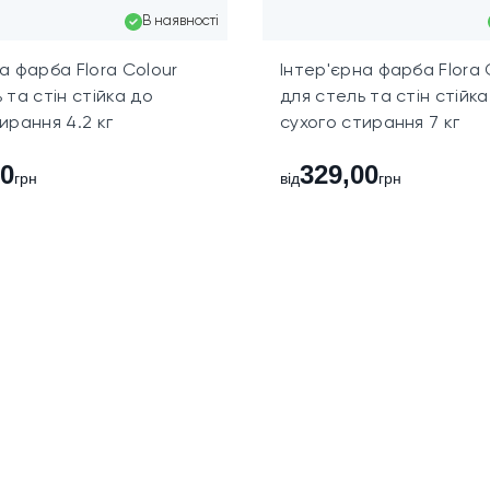
В наявності
й шар для рівномірного укриття. Повне висихання покриття — 
а фарба Flora Colour
Інтер'єрна фарба Flora 
азу після роботи промийте теплою водою.
 та стін стійка до
для стель та стін стійка
ирання 4.2 кг
сухого стирання 7 кг
кількості
00
329,00
грн
від
грн
розрахунку: банки 3,8 кг вистачає на 15–25 м? у два шари, 
 підфарбовування, стель у невеликих приміщеннях або окре
ння
но закритій тарі при температурі від +5 °C до +30 °C, не
сні окуляри — луг може подразнювати шкіру та слизові обол