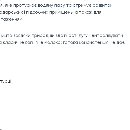
я, яке пропускає водяну пару та стримує розвиток
осподарських і підсобних приміщень, а також для
нтаженням.
ництві завдяки природній здатності лугу нейтралізувати
 за класичне вапняне молоко: готова консистенція не дає
турці