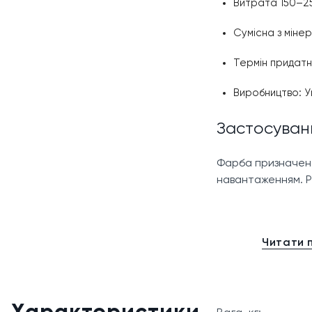
Витрата 150–25
Сумісна з міне
Термін придатно
Виробництво: У
Застосуван
Фарба призначена
навантаженням. Р
вапняні штукат
Читати 
цементні та це
бетон, цегла, 
гіпсокартонні 