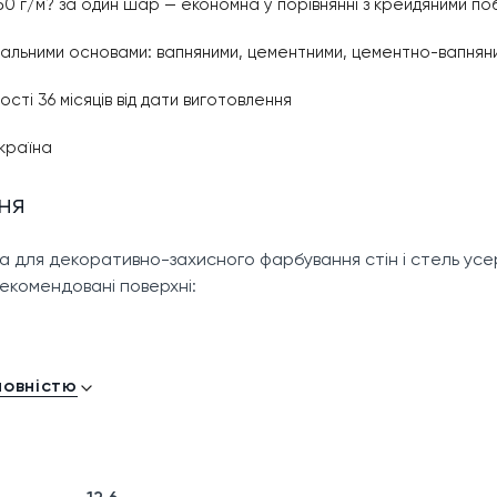
0 г/м? за один шар — економна у порівнянні з крейдяними по
ральними основами: вапняними, цементними, цементно-вапня
сті 36 місяців від дати виготовлення
країна
ня
 для декоративно-захисного фарбування стін і стель усе
екомендовані поверхні:
урки та шпаклівки
повністю
ментно-вапняні основи
шлакоблок
плити з попередньою ґрунтовкою