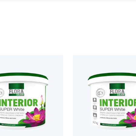
лик, пензель, розпилювач
 / 3,8 кг / 6,3 кг / 12,6 кг
ня: 36 місяців від дати виготовлення в закритій упаковці
цтва: Україна
lora Colour
ватися
ерхню: видаліть стару шпалеру, крейдяну побілку, пил, жиров
ретельно перемішайте фарбу до однорідної консистенції. З
емпературі повітря та основи від +5 °C до +30 °C, відносна в
осьте валиком із середнім ворсом або пензлем хрест-навхре