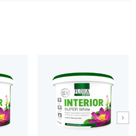
і плями. Тріщини зашпаклюйте та дайте висохнути.
а потреби додайте до 5–10 % чистої води.
ологість — не вище 80 %.
ст. Дайте поверхні висохнути 2 години.