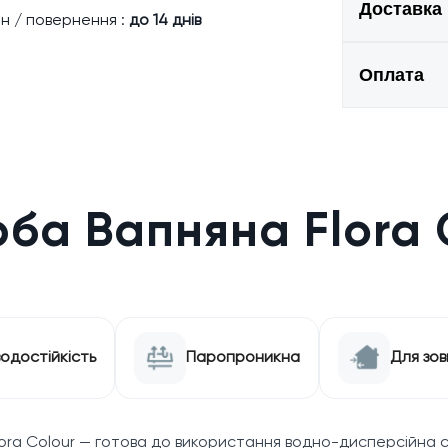
Доставка
н / повернення :
до 14 днів
Оплата
а Вапняна Flora Co
одостійкість
Паропроникна
Для зов
ora Colour — готова до використання водно-дисперсійна с