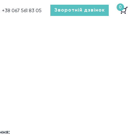
0
Зворотній дзвінок
+38 067 561 83 05
ння: