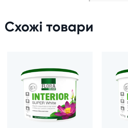
Інструмент: ва
Фасування: 1,2 кг
Схожі товари
Термін зберіган
Країна виробни
Виробник: ТМ F
Як користу
Підготуйте пов
Перед роботою 
Наносьте при т
Перший шар нан