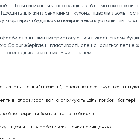
обіт. Після висихання утворює щільне біле матове покритт
 Підходить для житлових кімнат, кухонь, підвалів, льохів, г
 у квартирах і будинках із помірним експлуатаційним нава
і фарби століттями використовуються в українському будів
lora Colour зберігає ці властивості, але наноситься легше
ірно розподіляється валиком чи пензлем.
никність — стіни "дихають", волога не накопичується в штука
птичні властивості вапна стримують цвіль, грибок і бактерії
ве біле покриття без глянцю та відблисків
аху, підходить для роботи в житлових приміщеннях