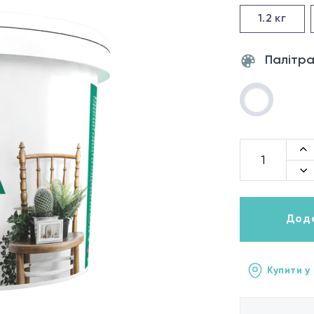
1.2
кг
Палітра
Дода
Купити у 