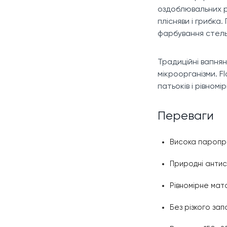
оздоблювальних р
плісняви і грибка.
фарбування стель
Традиційні вапнян
мікроорганізми. F
патьоків і рівном
Переваги
Висока паропро
Природні антисе
Рівномірне мато
Без різкого зап