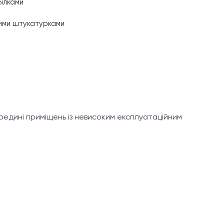
білками
ними штукатурками
редині приміщень із невисоким експлуатаційним