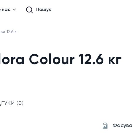
 нас
Пошук
r 12.6 кг
ra Colour 12.6 кг
ДГУКИ (0)
Фасува