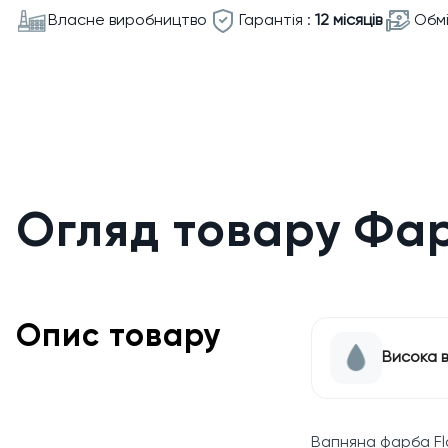
Власне виробництво
Гарантія :
12 місяців
Обмі
Огляд товару Фарб
Опис товару
Висока в
Вапняна фарба Fl