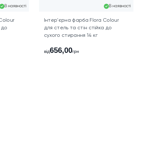
В наявності
В наявності
24 години.
Colour
Інтер'єрна фарба Flora Colour
 до
для стель та стін стійка до
сухого стирання 14 кг
656,00
від
грн
6,3 кг — на 25–42 м?, 12,6 кг — на 50–84 м?. Фасування
мих ділянок після ремонту.
 допускайте замерзання. Під час роботи використовуйте
онки. Берегти від дітей.