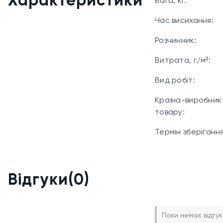
Характеристики
Вага, кг:
поверхні, рані
Час висихання:
Розчинник:
Типові приміщення
будівлі, навіси, с
Витрата, г/м²:
Вид робіт:
Технічні ха
Країна-виробник
Тип: вапняна ф
товару:
Термін зберігання
Колір: білий
Ступінь блиску
Витрата: 150–2
Відгуки(0)
Час висихання:
Поки немає відгук
Розведення: во