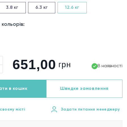
3.8
кг
6.3
кг
12.6
кг
 кольорів:
651,00
грн
В наявності
ти в кошик
Швидке замовлення
своєму місті
Задати питання менеджеру