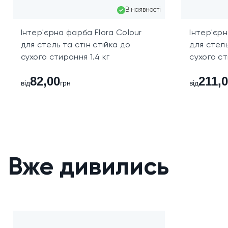
В наявності
Нанесіть други
Інтер'єрна фарба Flora Colour
Інтер'єрн
Інструмент одр
для стель та стін стійка до
для стель
сухого стирання 1.4 кг
сухого ст
Розрахунок 
82,00
211,
від
грн
від
Для орієнтовного 
1,2 кг зручне для
Застереже
Зберігайте в щіль
Вже дивились
рукавички та захи