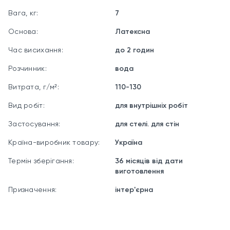
конденсату
Вага, кг:
7
Не розбризкується під час роботи валиком
Основа:
Латексна
Розбавляється водою — без запаху розчинників
Час висихання:
до 2 годин
Вироблено в Україні компанією Dnipro Contact
Розчинник:
вода
Для яких поверхонь
Витрата, г/м²:
110-130
Стелі та стіни у житлових кімнатах, офісах, коридорах
Вид робіт:
для внутрішніх робіт
Штукатурка (цементна, вапняна, гіпсова), шпаклівка
Застосування:
для стелі. для стін
Бетон, пінобетон, газобетон
Країна-виробник товару:
Україна
Гіпсокартон і гіпсоволокно
Термін зберігання:
36 місяців від дати
Цегляна кладка під фарбування
виготовлення
Реставрація старих фарбованих поверхонь після
Призначення:
інтер'єрна
підготовки
Технічні характеристики