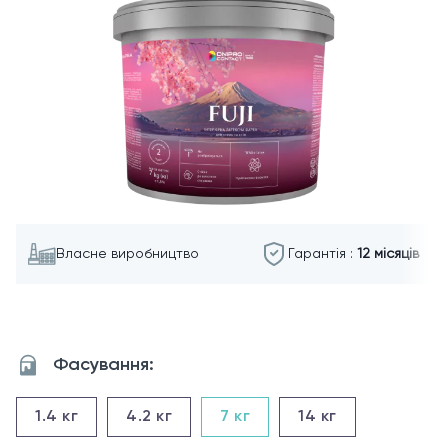
Власне виробництво
Гарантія :
12 місяців
Фасування:
1.4
кг
4.2
кг
7
кг
14
кг