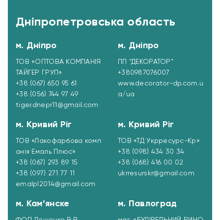
Дніпропетровська область
м. Дніпро
м. Дніпро
ТОВ «ОПТОВА КОМПАНІЯ
ПП “ДЕКОРАТОР”
ТАЙГЕР ГРУП»
+380987076007
+38 (067) 650 95 61
www.decorator-dp.com.u
+38 (056) 744 97 49
a/ua
tiger.dnepr11@gmail.com
м. Кривий Ріг
м. Кривий Ріг
ТОВ «Лакофарбова комп
ТОВ «ТД Укрресурc-Кр»
анія Емаль Плюс»
+38 (098) 434 30 34
+38 (067) 293 89 15
+38 (068) 416 00 02
+38 (097) 271 77 11
ukrresurskr@gmail.com
emalpl2014@gmail.com
м. Кам’янске
м. Павлоград