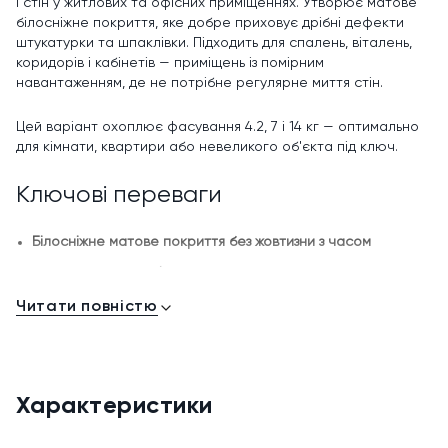
і стін у житлових та офісних приміщеннях. Утворює матове
білосніжне покриття, яке добре приховує дрібні дефекти
штукатурки та шпаклівки. Підходить для спалень, віталень,
коридорів і кабінетів — приміщень із помірним
навантаженням, де не потрібне регулярне миття стін.
Цей варіант охоплює фасування 4.2, 7 і 14 кг — оптимально
для кімнати, квартири або невеликого об'єкта під ключ.
Ключові переваги
Білосніжне матове покриття без жовтизни з часом
Витрата 110–130 г/м? за один шар — економна для свого
класу
Читати повністю
Висихання «на дотик» до 2 годин, повне — через добу
Стійкість до сухого та вологого стирання
Висока адгезія до штукатурки, шпаклівки, бетону,
Характеристики
гіпсокартону, цегли
Паропроникна — стіни «дихають», менше ризику