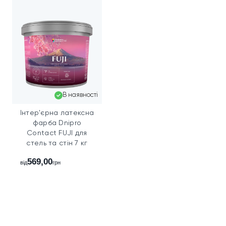
В наявності
Інтер'єрна латексна
фарба Dnipro
Contact FUJI для
стель та стін 7 кг
569,00
від
грн