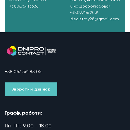
ФОП Лещенко В.В
маг. «БУДІВЕЛЬНИЙ РИНО
+380675413686
К на Добролюбова»
+380994672096
idealstroy28@gmail.com
+38 067 561 83 05
Зворотній дзвінок
Графік роботи:
Пн-Пт: 9:00 - 18:00