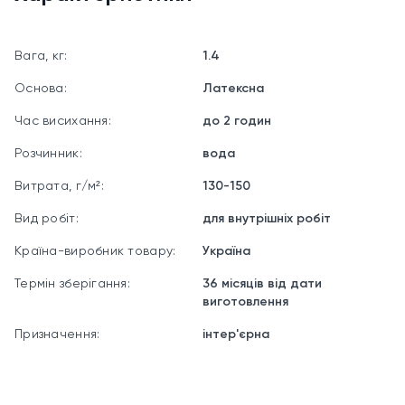
Для яких поверхонь
Вага, кг:
1.4
Акцентні стіни та ніші у вітальнях і спальнях
Основа:
Латексна
Невеликі стелі — санвузли, коридори, комори
Штукатурка, шпаклівка, бетон, гіпсокартон, цегла
Час висихання:
до 2 годин
Ремонт пошкоджених фрагментів покриття MONT BLANC
Розчинник:
вода
Технічні характеристики
Витрата, г/м²:
130-150
Вид робіт:
для внутрішніх робіт
Тип: водно-дисперсійна латексна фарба
Країна-виробник товару:
Україна
Ступінь блиску: глибокоматова
Колір: білий
Термін зберігання:
36 місяців від дати
виготовлення
Витрата: 130–150 г/м? на шар
Призначення:
інтер'єрна
Час висихання «на дотик»: до 2 годин при +20 °C
Міжшаровий інтервал: 2–4 години
Температура нанесення: від +5 до +30 °C