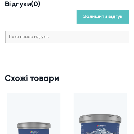
Відгуки(0)
Розбавник: вода (до 10 %)
Залишити відгук
Термін придатності: 18 місяців
Країна виробництва: Україна
Як наносити
Поки немає відгуків
Очистіть поверхню від пилу, жиру та відшарувань.
Тріщини зашпаклюйте, шпаклівку відшліфуйте до матової
гладкості.
Схожі товари
Пористі основи прогрунтуйте акриловою ґрунтовкою.
Фарбу перемішайте, за потреби розведіть водою до 10 %.
Нанесіть 2 шари валиком із коротким ворсом або пензлем.
Фарбуйте «мокрим по мокрому» у межах однієї стіни, щоб
уникнути стиків.
Обираємо фасування