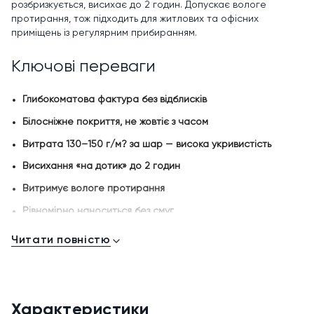
розбризкується, висихає до 2 годин. Допускає вологе
протирання, тож підходить для житлових та офісних
приміщень із регулярним прибиранням.
Ключові переваги
Глибокоматова фактура без відблисків
Білосніжне покриття, не жовтіє з часом
Витрата 130–150 г/м? за шар — висока укривистість
Висихання «на дотик» до 2 годин
Витримує вологе протирання
Рівномірно наноситься без смуг
Паропроникна — стіни «дихають»
Читати повністю
Розбавляється водою, без різкого запаху
Зручне фасування 1.4 кг для точкових робіт
Вироблено в Україні
Характеристики