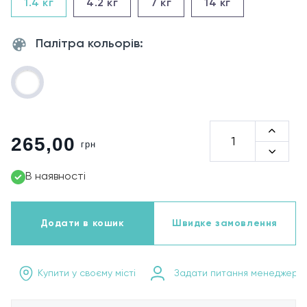
1.4
кг
4.2
кг
7
кг
14
кг
Палітра кольорів:
265,00
грн
В наявності
Додати в кошик
Швидке замовлення
Купити у своєму місті
Задати питання менеджеру