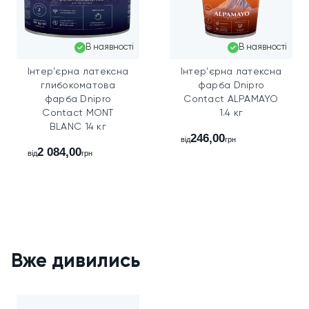
В наявності
В наявності
Інтер'єрна латексна
Інтер'єрна латексна
глибокоматова
фарба Dnipro
фарба Dnipro
Contact ALPAMAYO
Contact MONT
1.4 кг
BLANC 14 кг
246,00
від
грн
2 084,00
від
грн
Вже дивились