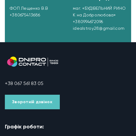
ФОП Лещенко В.В
маг. «БУДІВЕЛЬНИЙ РИНО
+380675413686
К на Добролюбова»
+380994672096
idealstroy28@gmail.com
+38 067 561 83 05
Зворотній дзвінок
Графік роботи: