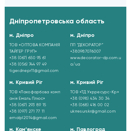
Дніпропетровська область
м. Дніпро
м. Дніпро
ТОВ «ОПТОВА КОМПАНІЯ
ПП “ДЕКОРАТОР”
ТАЙГЕР ГРУП»
+380987076007
+38 (067) 650 95 61
www.decorator-dp.com.u
+38 (056) 744 97 49
a/ua
tiger.dnepr11@gmail.com
м. Кривий Ріг
м. Кривий Ріг
ТОВ «Лакофарбова комп
ТОВ «ТД Укрресурc-Кр»
анія Емаль Плюс»
+38 (098) 434 30 34
+38 (067) 293 89 15
+38 (068) 416 00 02
+38 (097) 271 77 11
ukrresurskr@gmail.com
emalpl2014@gmail.com
м. Кам’янске
м. Павлоград