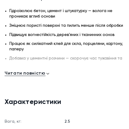
Гідроізолює бетон, цемент і штукатурку — волога не
проникає вглиб основи
Зміцнює пористі поверхні та пилить менше після обробки
Підвищує вогнестійкість дерев'яних і тканинних основ
Працює як силікатний клей для скла, порцеляни, картону,
паперу
Добавка у цементні розчини — скорочує час тужавіння та
підвищує міцність
Захищає метал від корозії як антикорозійне просочення
Читати повністю
Стійкість до плісняви, грибків і бактерій
Готове до використання — без підготовки, працює чистим
або у водному розчині
Характеристики
Екологічне, без запаху, на водній основі
Українське виробництво — зручні фасування 1.25, 2.5, 7 і 14
кг
Вага, кг:
2.5