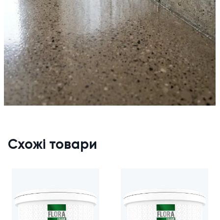
Очистіть поверхню від пилу, бруду, жиру та лущених
ділянок. Тріщини зашпаклюйте цементним розчином.
Для просочення розведіть рідке скло водою у пропорції
1:2 або 1:3. Для гідроізоляції — використовуйте чистим або
розведіть 1:1.
Наносьте пензлем, валиком або пульверизатором у 2
шари з інтервалом 30–40 хвилин.
Для додавання у цементний розчин: 100–200 г рідкого
скла на 1 кг цементу, залежно від потрібних властивостей.
Інструмент мийте водою одразу після роботи — після
висихання плівка практично не видаляється.
Схожі товари
Обираємо фасування
1.25 кг
— дрібні роботи, клейові задачі, просочення
невеликих ділянок (? 4–8 м?)
2.5 кг
— гідроізоляція однієї кімнати підвалу, стяжка в
гаражі (? 8–16 м?)