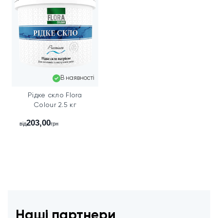
В наявності
Рідке скло Flora
Colour 2.5 кг
До
203,00
від
грн
Наші партнери