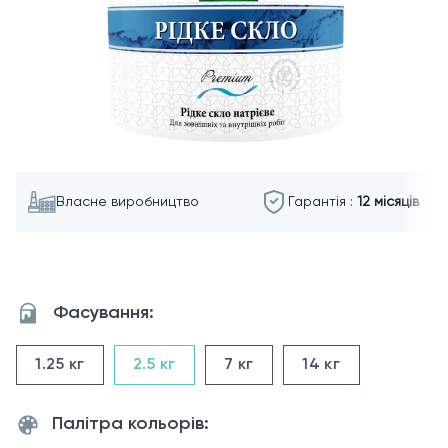
Власне виробництво
Гарантія :
12 місяців
Фасування:
1.25
кг
2.5
кг
7
кг
14
кг
Палітра кольорів: