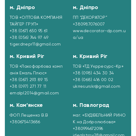
м. Дніпро
м. Дніпро
ТОВ «ОПТОВА КОМПАНІЯ
ПП “ДЕКОРАТОР”
ТАЙГЕР ГРУП»
+380987076007
+38 (067) 650 95 61
www.decorator-dp.com.u
+38 (056) 744 97 49
a/ua
tiger.dnepr11@gmail.com
м. Кривий Ріг
м. Кривий Ріг
ТОВ «Лакофарбова комп
ТОВ «ТД Укрресурc-Кр»
анія Емаль Плюс»
+38 (098) 434 30 34
+38 (067) 293 89 15
+38 (068) 416 00 02
+38 (097) 271 77 11
ukrresurskr@gmail.com
emalpl2014@gmail.com
м. Кам’янске
м. Павлоград
ФОП Лещенко В.В
маг. «БУДІВЕЛЬНИЙ РИНО
+380675413686
К на Добролюбова»
+380994672096
idealstroy28@gmail.com