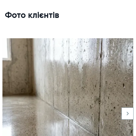
Технічні характеристики
Фото клієнтів
Склад:
водний розчин силікату натрію (Na?O·nSiO?)
Зовнішній вигляд:
густа рідина жовтуватого або сірого
кольору без механічних включень
Густина:
1.36–1.47 кг/м?
Витрата:
150–300 г/м? на шар (залежно від пористості
основи)
Час висихання поверхневого шару:
5–10 хвилин
Повне висихання:
24 години
Температура нанесення:
від +5 °C
Розбавник:
вода (для просочення — 1:2 або 1:3)
Термін придатності:
12 місяців у щільно закритій тарі
Країна виробництва:
Україна
Як наносити