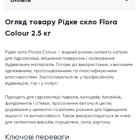
Оплата
Огляд товару Рідке скло Flora
Colour 2.5 кг
Рідке скло Floura Colour — водний розчин силікату натрію
для гідроізоляції, зміцнення поверхонь і склеювання
будівельних матеріалів. Готове до використання, з високими
адгезивними, просочувальними та пластифікуючими
властивостями. Застосовується як у професійному
будівництві, так і у побуті.
Підходить для гідроізоляції підвалів, колодязів, басейнів,
фундаментів і стяжок, просочення бетону й цегли,
додавання у цементні та вапняні розчини для підвищення
міцності та вогнестійкості. Також використовується як клей
для силікатних виробів, порцеляни, скла, картону.
Ключові переваги